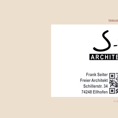
Unterst
© S