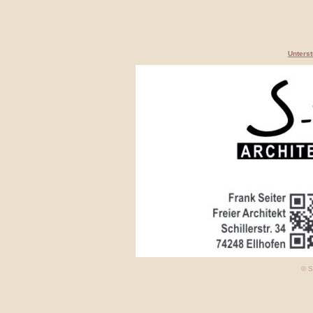
Unterst
© S